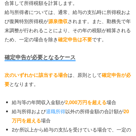
合算して所得税額を計算します。
給与所得者については、通常、給与の支払時に所得税およ
び復興特別所得税が
源泉徴収
されます。また、勤務先で年
末調整が行われることにより、その年の税額が精算される
ため、一定の場合を除き
確定申告は不要
です。
確定申告が必要となるケース
次のいずれかに該当する場合
は、原則として
確定申告が必
要
となります。
給与等の年間収入金額が
2,000万円を
超える
場合
給与所得および
退職所得
以外の所得金額の合計額が
20
万円を
超える
場合
2か所以上から給与の支払を受けている場合で、一定の