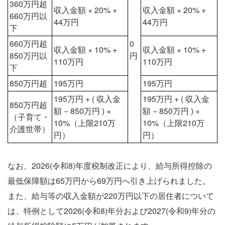
360万円超
収入金額 × 20% +
収入金額 × 20% +
660万円以
44万円
44万円
下
660万円超
0
収入金額 × 10% +
収入金額 × 10% +
850万円以
円
110万円
110万円
下
850万円超
195万円
195万円
195万円 + ( 収入金
195万円 + ( 収入金
850万円超
額 − 850万円 ) ×
額 − 850万円 ) ×
（子育て・
10%（上限210万
10%（上限210万
介護世帯）
円）
円）
なお、2026(令和8)年度税制改正により、給与所得控除の
最低保障額は65万円から69万円へ引き上げられました。
また、給与等の収入金額が220万円以下の居住者について
は、特例として2026(令和8)年分および2027(令和9)年分の