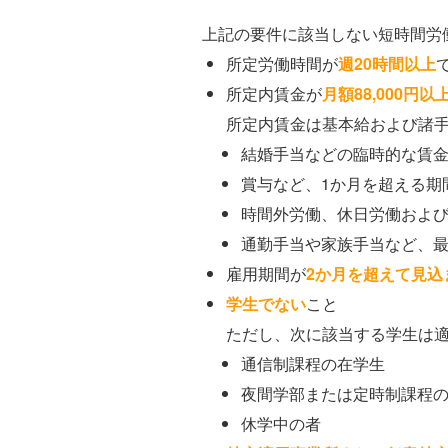
上記の要件に該当しない短時間労
所定労働時間が
週20時間以上
所定内賃金が
月額
88,000円以
所定内賃金は基本給および諸
結婚手当などの臨時的な賃
賞与など、1か月を超える期
時間外労働、休日労働およ
通勤手当や家族手当など、
雇用期間が
2か月を超えて
見込
学生でない
こと
ただし、次に該当する学生は
通信制課程の在学生
夜間学部または定時制課程
休学中の者