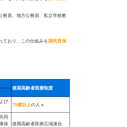
公務員、地方公務員、私立学校教
れており、この仕組みを
国民皆保
後期高齢者医療制度
よび
75歳以上
の人 ※
共同
康保
後期高齢者医療広域連合