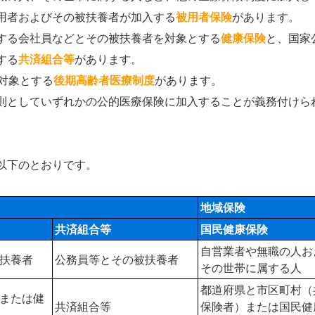
用者およびその被扶養者が加入する
被用者保険
があります。
する会社員などとその被扶養者を対象とする
健康保険
と、国家
する
共済組合等
があります。
対象とする
後期高齢者医療制度
があります。
則としていずれかの公的医療保険に加入することが義務付けら
以下のとおりです。
地域保険
共済組合等
国民健康保険
自営業者や無職の人お
扶養者
公務員等とその被扶養者
その世帯に属する人
都道府県と市区町村（
または健
共済組合等
保険者）または国民健