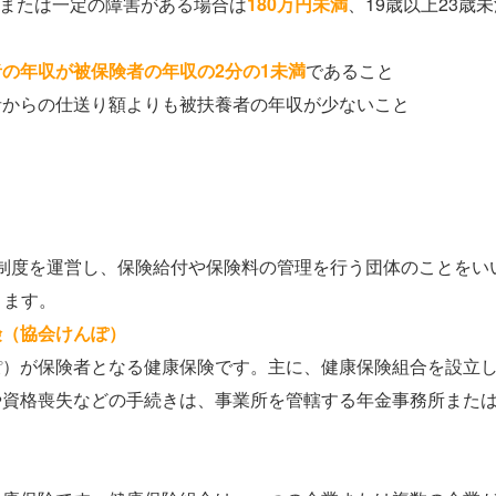
上または一定の障害がある場合は
180万円未満
、19歳以上23歳
者の年収が被保険者の
年収の2分の1
未満
であること
者からの仕送り額よりも被扶養者の年収が少ないこと
制度を運営し、保険給付や保険料の管理を行う団体のことをい
ります。
険（協会けんぽ）
ぽ）が保険者となる健康保険です。主に、健康保険組合を設立
や資格喪失などの手続きは、事業所を管轄する年金事務所また
）