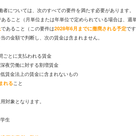
働者については、次のすべての要件を満たす必要があります。
であること（月単位または年単位で定められている場合は、週
上
であること（この要件は
2028年6月までに撤廃される予定
です
手当の金額で判断し、次の賃金は含まれません。
金
間ごとに支払われる賃金
び深夜労働に対する割増賃金
最低賃金法上の賃金に含まれないもの
まれる
こと
適用対象となります。
の学生